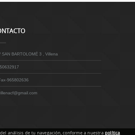
ONTACTO
/ SAN BARTOLOMÉ 3 , Villena
50632917
Fax-965802636
villenacf@gmail.com
 del análisis de tu navegación, conforme a nuestra
política