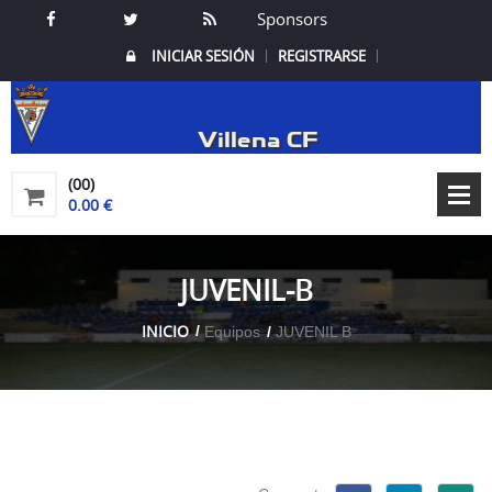
Sponsors
INICIAR SESIÓN
REGISTRARSE
Villena CF
(00)
0.00 €
JUVENIL-B
INICIO
Equipos
JUVENIL B