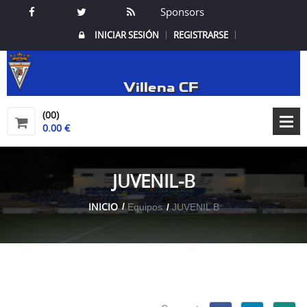
Sponsors
INICIAR SESIÓN
REGISTRARSE
Villena CF
(00)
0.00 €
JUVENIL-B
INICIO
Equipos
JUVENIL B