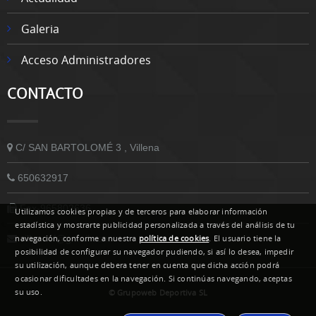
Galeria
Acceso Administradores
CONTACTO
C/ SAN BARTOLOMÉ 3 , Villena
650632917
Fax-965802636
Utilizamos cookies propias y de terceros para elaborar información
estadística y mostrarte publicidad personalizada a través del análisis de tu
villenacf@gmail.com
navegación, conforme a nuestra
política de cookies
. El usuario tiene la
posibilidad de configurar su navegador pudiendo, si así lo desea, impedir
su utilización, aunque debera tener en cuenta que dicha acción podrá
ocasionar dificultades en la navegación. Si continúas navegando, aceptas
© Grupoweb Deportiva SL
su uso.