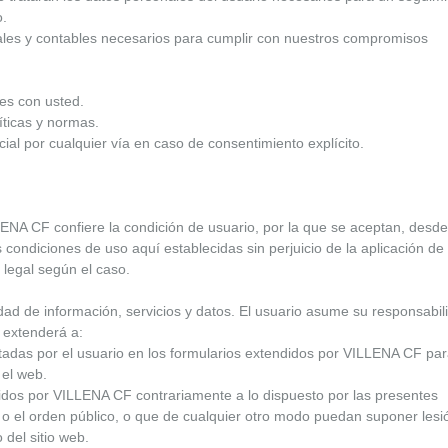
o.
scales y contables necesarios para cumplir con nuestros compromisos
es con usted.
íticas y normas.
al por cualquier vía en caso de consentimiento explícito.
ENA CF confiere la condición de usuario, por la que se aceptan, desde
condiciones de uso aquí establecidas sin perjuicio de la aplicación de 
legal según el caso.
dad de información, servicios y datos. El usuario asume su responsabil
e extenderá a:
rtadas por el usuario en los formularios extendidos por VILLENA CF par
 el web.
ecidos por VILLENA CF contrariamente a lo dispuesto por las presentes
s o el orden público, o que de cualquier otro modo puedan suponer lesi
o del sitio web.