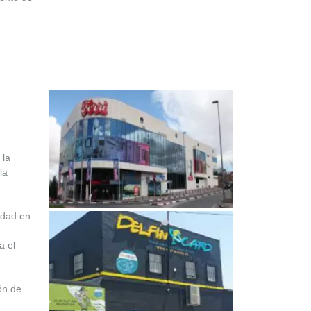
 la
la
idad en
a el
ón de