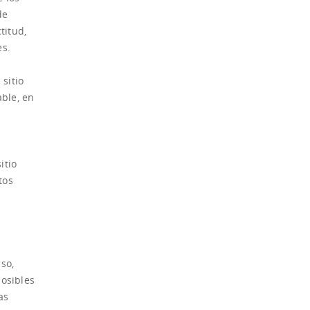
de
titud,
es.
sitio
ble, en
itio
tos
so,
posibles
as