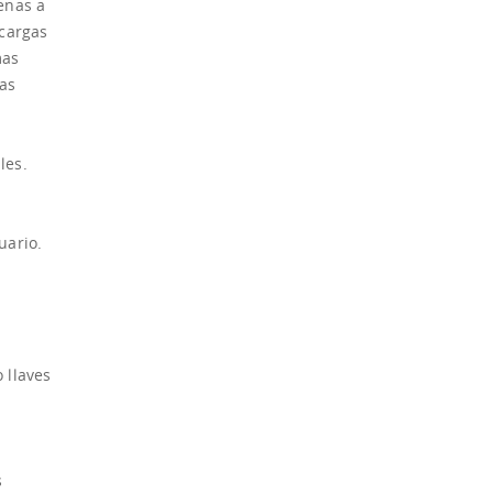
enas a
ecargas
mas
as
les.
uario.
 llaves
s