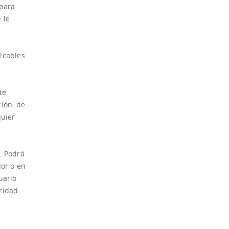
 para
 le
icables
te
ción, de
quier
. Podrá
dor o en
uario
uridad