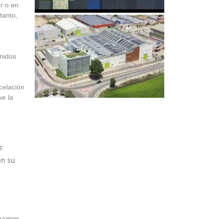
r o en
tanto,
enidos
celación
ue la
F
en su
rmamos