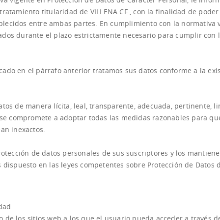
ratamiento titularidad de VILLENA CF , con la finalidad de poder
tablecidos entre ambas partes. En cumplimiento con la normativa 
dos durante el plazo estrictamente necesario para cumplir con 
ado en el párrafo anterior tratamos sus datos conforme a la exi
tos de manera lícita, leal, transparente, adecuada, pertinente, li
F se compromete a adoptar todas las medidas razonables para qu
ean inexactos.
rotección de datos personales de sus suscriptores y los mantiene
s dispuesto en las leyes competentes sobre Protección de Datos 
idad
 de los sitios web a los que el usuario pueda acceder a través d