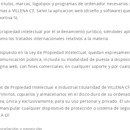
s, titulos, marcas, logotipos y programas de ordenador necesarios
mas a VILLENA CF. Salvo la aplicacion web (diseño y software) que
ortiva SL
ropiedad intelectual por el ordenamiento jurídico, siéndoles apl
mo los tratados internacionales relativos a la materia
dispuesto en la Ley de Propiedad Intelectual, quedan expresamen
 comunicación pública, incluida su modalidad de puesta a disposi
ágina web, con fines comerciales, en cualquier soporte y por cual
.
 de Propiedad Intelectual e Industrial titularidad de VILLENA CF
primirlos, copiarlos y almacenarlos en el disco duro de su ordena
ea, única y exclusivamente, para su uso personal y privado. El us
o manipular cualquier dispositivo de protección o sistema de seg
NA CF.
ancelación y oposición