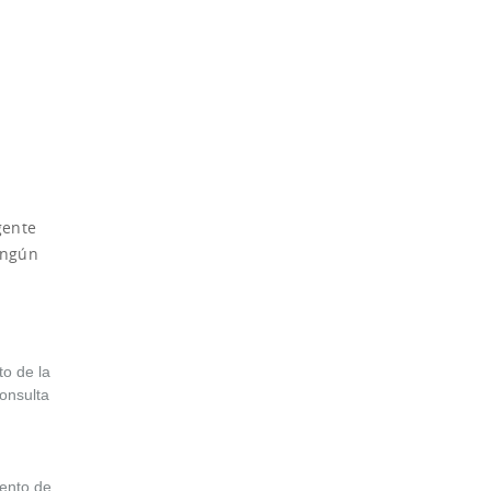
gente
ningún
to de la
consulta
iento de