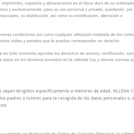
 imprimirlos, copiarlos y almacenarlos en el disco duro de su ordenado
única y exclusivamente, para su uso personal y privado, quedando, por 
merciales, su distribución, así como su modificación, alteración o
iores condiciones así como cualquier utilización indebida de los cont
ciones civiles y penales que le puedan corresponder en derecho.
 en todo momento ejercitar los derechos de acceso, rectificación, can
s datos en los términos previstos en la referida Ley y demás normas q
os vayan dirigidos específicamente a menores de edad, VILLENA C
los padres o tutores para la recogida de los datos personales o, 
tos.
va vigente en Protección de Datos de Carácter Personal, le info