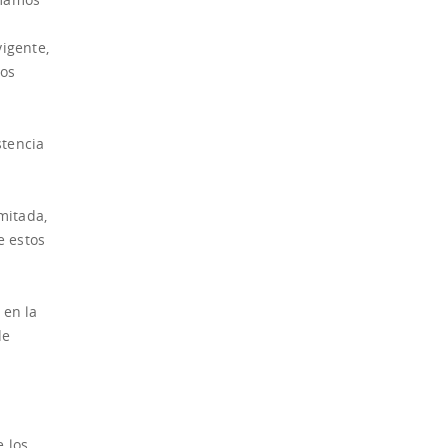
vigente,
los
stencia
mitada,
e estos
 en la
de
e los