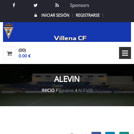
Sponsors
INICIAR SESIÓN
REGISTRARSE
Villena CF
(00)
0.00 €
ALEVIN
INICIO
Equipos
ALEVIN