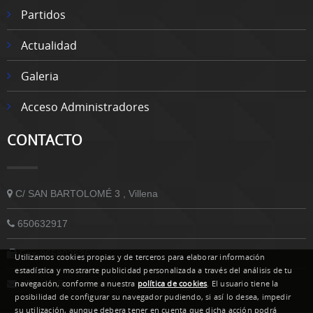
Partidos
Actualidad
Galeria
Acceso Administradores
CONTACTO
C/ SAN BARTOLOMÉ 3 , Villena
650632917
Fax-965802636
Utilizamos cookies propias y de terceros para elaborar información
estadística y mostrarte publicidad personalizada a través del análisis de tu
villenacf@gmail.com
navegación, conforme a nuestra
política de cookies
. El usuario tiene la
posibilidad de configurar su navegador pudiendo, si así lo desea, impedir
su utilización, aunque debera tener en cuenta que dicha acción podrá