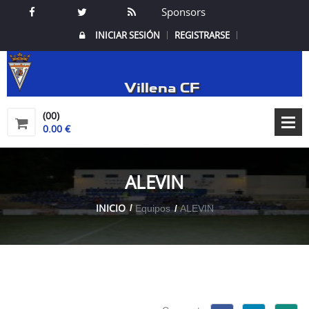
Sponsors
INICIAR SESIÓN
REGISTRARSE
Villena CF
(00)
0.00 €
ALEVIN
INICIO
Equipos
ALEVIN