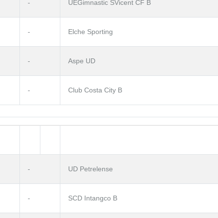
-
UEGimnastic SVicent CF B
-
Elche Sporting
-
Aspe UD
-
Club Costa City B
-
UD Petrelense
-
SCD Intangco B