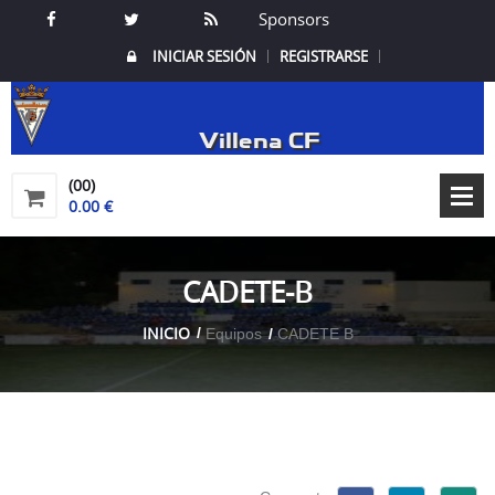
Sponsors
INICIAR SESIÓN
REGISTRARSE
Villena CF
(00)
0.00 €
CADETE-B
INICIO
Equipos
CADETE B