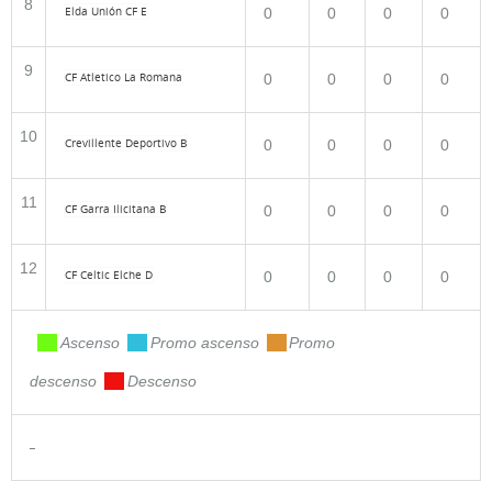
8
Elda Unión CF E
0
0
0
0
9
CF Atletico La Romana
0
0
0
0
10
Crevillente Deportivo B
0
0
0
0
11
CF Garra Ilicitana B
0
0
0
0
12
CF Celtic Elche D
0
0
0
0
.
Ascenso
.
Promo ascenso
.
Promo
descenso
.
Descenso
-