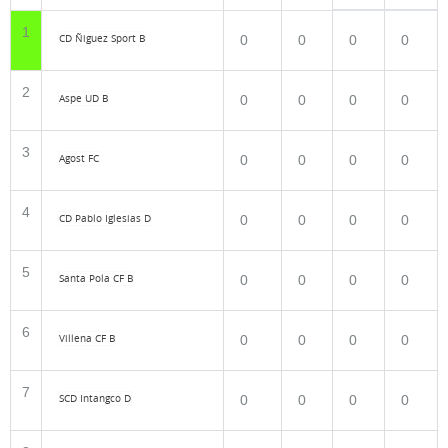
1
CD Ñiguez Sport B
0
0
0
0
2
Aspe UD B
0
0
0
0
3
Agost FC
0
0
0
0
4
CD Pablo Iglesias D
0
0
0
0
5
Santa Pola CF B
0
0
0
0
6
Villena CF B
0
0
0
0
7
SCD Intangco D
0
0
0
0