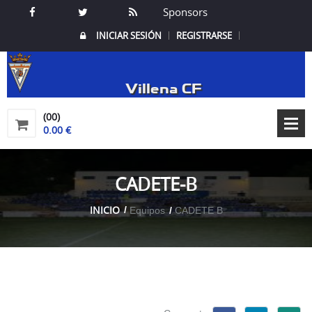
Sponsors
INICIAR SESIÓN
REGISTRARSE
Villena CF
(00)
0.00 €
CADETE-B
INICIO
Equipos
CADETE B