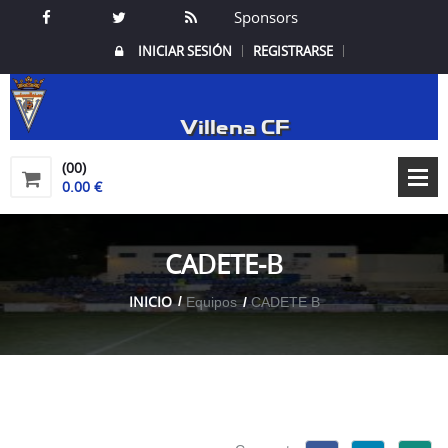
Sponsors
INICIAR SESIÓN
REGISTRARSE
Villena CF
(00)
0.00 €
CADETE-B
INICIO
Equipos
CADETE B